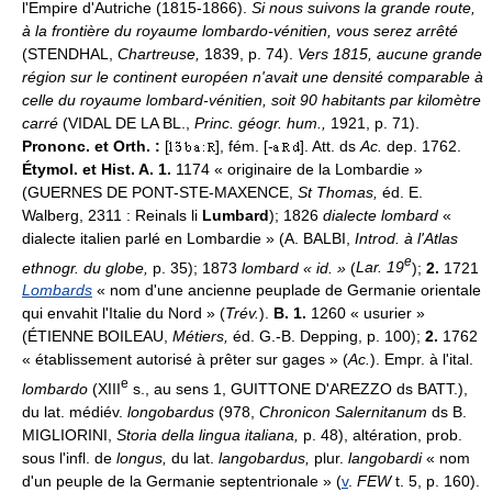
l'Empire d'Autriche (1815-1866).
Si nous suivons la grande route,
à la frontière du royaume lombardo-vénitien, vous serez arrêté
(STENDHAL,
Chartreuse,
1839, p. 74).
Vers 1815, aucune grande
région sur le continent européen n'avait une densité comparable à
celle du royaume lombard-vénitien, soit 90 habitants par kilomètre
carré
(VIDAL DE LA BL.,
Princ. géogr. hum.,
1921, p. 71).
Prononc. et Orth. :
[
], fém. [-
]. Att. ds
Ac.
dep. 1762.
Étymol. et Hist. A. 1.
1174 « originaire de la Lombardie »
(GUERNES DE PONT-STE-MAXENCE,
St Thomas,
éd. E.
Walberg, 2311 : Reinals li
Lumbard
); 1826
dialecte lombard
«
dialecte italien parlé en Lombardie » (A. BALBI,
Introd. à l'Atlas
e
ethnogr. du globe,
p. 35); 1873
lombard « id. »
(
Lar. 19
);
2.
1721
Lombards
« nom d'une ancienne peuplade de Germanie orientale
qui envahit l'Italie du Nord » (
Trév.
).
B. 1.
1260 « usurier »
(
ÉTIENNE BOILEAU,
Métiers,
éd. G.-B. Depping, p. 100);
2.
1762
« établissement autorisé à prêter sur gages » (
Ac.
). Empr. à l'ital.
e
lombardo
(XIII
s., au sens 1, GUITTONE D'AREZZO ds BATT.),
du lat. médiév.
longobardus
(978,
Chronicon Salernitanum
ds B.
MIGLIORINI,
Storia della lingua italiana,
p. 48), altération, prob.
sous l'infl. de
longus,
du lat.
langobardus,
plur.
langobardi
« nom
d'un peuple de la Germanie septentrionale » (
v
.
FEW
t. 5, p. 160).