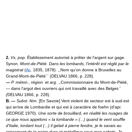
2.
Vx, pop.
Établissement autorisé à prêter de l'argent sur gage.
Synon.
Mont-de-Piété.
Dans les lombards, l'intérêt est réglé par le
magistrat
(
Ac
. 1835, 1878). ,,Nom qu'on donne à Bruxelles au
Grand-Mont-de-Piété`` (DELVAU 1866, p. 228).
—
P. méton., région.
et
arg.
,,Commissionnaire du Mont-de-Piété,
— dans l'argot des ouvriers qui ont travaillé avec des Belges``
(
DELVAU 1866, p. 228).
B. —
Subst. fém.
[En Savoie] Vent violent de secteur est à sud-est
qui arrive de Lombardie et qui est à caractère de foehn (d'apr.
GEORGE 1970).
Une sorte de brouillard, en réalité les nuages de
ce que nous appelons « la lombarde » (...) quand le vent souffle
d'Italie, tordant tout (...) il gelait à pierre fendre, je le savais au
crissement de la neige dure et métallique sous mes sabots. Je