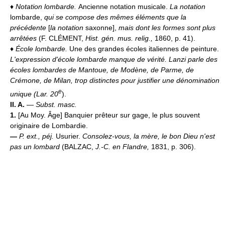
♦
Notation lombarde.
Ancienne notation musicale.
La notation
lombarde,
qui se compose des mêmes éléments que la
précédente
[
la notation
saxonne],
mais dont les formes sont plus
arrêtées
(F. CLÉMENT,
Hist. gén. mus. relig.,
1860, p. 41).
♦
École lombarde.
Une des grandes écoles italiennes de peinture.
L'expression d'école lombarde manque de vérité. Lanzi parle des
écoles lombardes de Mantoue, de Modène, de Parme, de
Crémone, de Milan, trop distinctes pour justifier une dénomination
e
unique (
Lar. 20
).
II. A.
—
Subst. masc.
1.
[Au Moy. Âge] Banquier prêteur sur gage, le plus souvent
originaire de Lombardie.
—
P. ext., péj.
Usurier.
Consolez-vous, la mère, le bon Dieu n'est
pas un lombard
(BALZAC,
J.-C. en Flandre,
1831, p. 306).