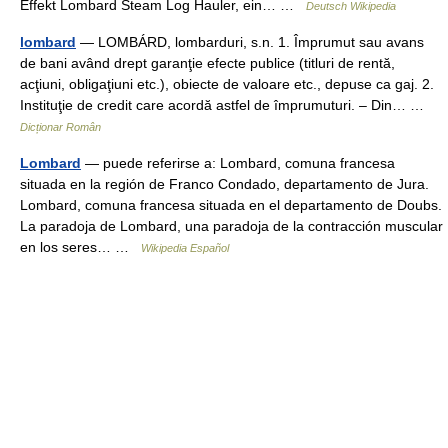
Effekt Lombard Steam Log Hauler, ein… …
Deutsch Wikipedia
lombard
— LOMBÁRD, lombarduri, s.n. 1. Împrumut sau avans
de bani având drept garanţie efecte publice (titluri de rentă,
acţiuni, obligaţiuni etc.), obiecte de valoare etc., depuse ca gaj. 2.
Instituţie de credit care acordă astfel de împrumuturi. – Din… …
Dicționar Român
Lombard
— puede referirse a: Lombard, comuna francesa
situada en la región de Franco Condado, departamento de Jura.
Lombard, comuna francesa situada en el departamento de Doubs.
La paradoja de Lombard, una paradoja de la contracción muscular
en los seres… …
Wikipedia Español