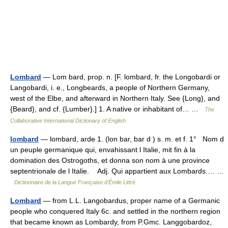
Lombard
— Lom bard, prop. n. [F. lombard, fr. the Longobardi or
Langobardi, i. e., Longbeards, a people of Northern Germany,
west of the Elbe, and afterward in Northern Italy. See {Long}, and
{Beard}, and cf. {Lumber}.] 1. A native or inhabitant of… …
The
Collaborative International Dictionary of English
lombard
— lombard, arde 1. (lon bar, bar d ) s. m. et f. 1° Nom d
un peuple germanique qui, envahissant l Italie, mit fin à la
domination des Ostrogoths, et donna son nom à une province
septentrionale de l Italie. Adj. Qui appartient aux Lombards.… …
Dictionnaire de la Langue Française d'Émile Littré
Lombard
— from L.L. Langobardus, proper name of a Germanic
people who conquered Italy 6c. and settled in the northern region
that became known as Lombardy, from P.Gmc. Langgobardoz,