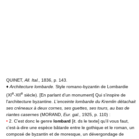
QUINET,
All. Ital.,
1836, p. 143.
♦
Architecture lombarde.
Style romano-byzantin de Lombardie
e
e
(XI
-XII
siècle). [En parlant d'un monument] Qui s'inspire de
l'architecture byzantine.
L'enceinte lombarde du Kremlin détachait
ses créneaux à deux cornes, ses guettes, ses tours, au bas de
riantes casernes
(MORAND,
Eur. gal.,
1925, p. 110) :
•
2. C'est donc le genre
lombard
[it. ds le texte] qu'il vous faut,
c'est-à-dire une espèce bâtarde entre le gothique et le roman, un
composé de byzantin et de moresque, un dévergondage de