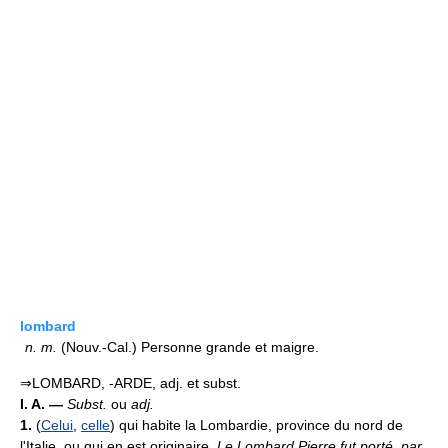
lombard
n.
m.
(Nouv.-Cal.) Personne grande et maigre.
⇒LOMBARD, -ARDE, adj. et subst.
I. A. —
Subst.
ou
adj.
1.
(
Celui
,
celle
) qui habite la Lombardie, province du nord de
l'Italie, ou qui en est originaire.
Le Lombard Pierre fut porté, par