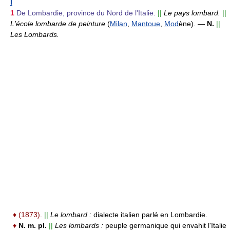
I
1
De Lombardie, province du Nord de l'Italie.
||
Le pays lombard.
||
L'école lombarde de peinture
(
Milan
,
Mantoue
,
Mod
ène).
—
N.
||
Les Lombards.
♦
(1873).
||
Le lombard :
dialecte italien parlé en Lombardie.
♦
N. m. pl.
||
Les lombards :
peuple germanique qui envahit l'Italie