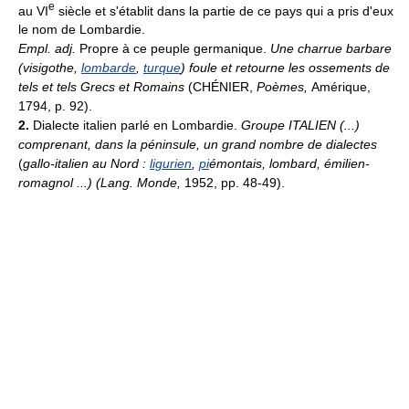
e
au VI
siècle et s'établit dans la partie de ce pays qui a pris d'eux
le nom de Lombardie.
Empl. adj.
Propre à ce peuple germanique.
Une charrue barbare
(visigothe,
lombarde
,
turque
) foule et retourne les ossements de
tels et tels Grecs et Romains
(CHÉNIER,
Poèmes,
Amérique,
1794, p. 92).
2.
Dialecte italien parlé en Lombardie.
Groupe ITALIEN (...)
comprenant, dans la péninsule, un grand nombre de dialectes
(
gallo-italien au Nord :
ligurien
,
pi
émontais, lombard, émilien-
romagnol ...) (
Lang. Monde,
1952, pp. 48-49).