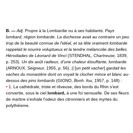
B. —
Adj.
Propre à la Lombardie ou à ses habitants.
Pays
lombard, région lombarde.
La duchesse avait au contraire un peu
trop de la beauté
connue
de l'idéal, et sa tête vraiment lombarde
rappelait le sourire voluptueux et la tendre mélancolie des belles
Hérodiades de Léonard de Vinci
(STENDHAL,
Chartreuse,
1839,
p. 253).
Un dix août radieux, d'une chaleur étouffante, lombarde
(ARNOUX,
Seigneur,
1955, p. 56).
Il
[
un petit vacher
]
gardait les
vaches du monastère dont on voyait le clocher mince et blanc au-
dessus des pins lombards
(GIONO,
Bonh. fou,
1957, p. 148) :
•
1. La cathédrale, triste et rêveuse, des bords du Rhin s'est
convertie, sous le ciel
lombard,
à une foi sensuelle. De ses fleurs
de marbre s'exhale l'odeur des citronniers et des myrtes du
polythéisme.