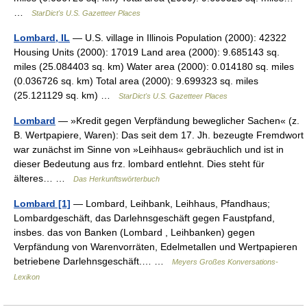
…
StarDict's U.S. Gazetteer Places
Lombard, IL
— U.S. village in Illinois Population (2000): 42322
Housing Units (2000): 17019 Land area (2000): 9.685143 sq.
miles (25.084403 sq. km) Water area (2000): 0.014180 sq. miles
(0.036726 sq. km) Total area (2000): 9.699323 sq. miles
(25.121129 sq. km) …
StarDict's U.S. Gazetteer Places
Lombard
— »Kredit gegen Verpfändung beweglicher Sachen« (z.
B. Wertpapiere, Waren): Das seit dem 17. Jh. bezeugte Fremdwort
war zunächst im Sinne von »Leihhaus« gebräuchlich und ist in
dieser Bedeutung aus frz. lombard entlehnt. Dies steht für
älteres… …
Das Herkunftswörterbuch
Lombard [1]
— Lombard, Leihbank, Leihhaus, Pfandhaus;
Lombardgeschäft, das Darlehnsgeschäft gegen Faustpfand,
insbes. das von Banken (Lombard , Leihbanken) gegen
Verpfändung von Warenvorräten, Edelmetallen und Wertpapieren
betriebene Darlehnsgeschäft.… …
Meyers Großes Konversations-
Lexikon