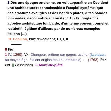
1
Dès une époque ancienne, on voit apparaître en Occident
une architecture reconnaissable à l'emploi systématique
des arcatures aveugles et des bandes plates, dites bandes
lombardes, décor sobre et constant. On l'a longtemps
appelée architecture lombarde, d'un terme conventionnel et
restrictif, légitimé d'ailleurs par de nombreux exemples
italiens (…)
H. Focillon,
l'Art d'Occident, t. I, I, II.
———
II
Fig.
1
(
V
. 1260).
Vx.
Changeur, prêteur sur gages, usurier (
la plupart
,
au moyen âge, étaient originaires de Lombardie).
—
(1762).
Par
ext.
||
Le lombard.
⇒
Mont-de-piété.