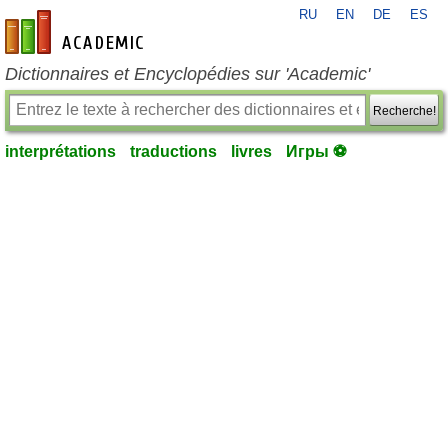
RU
EN
DE
ES
fr-academic.com
Dictionnaires et Encyclopédies sur 'Academic'
Recherche!
interprétations
traductions
livres
Игры ⚽