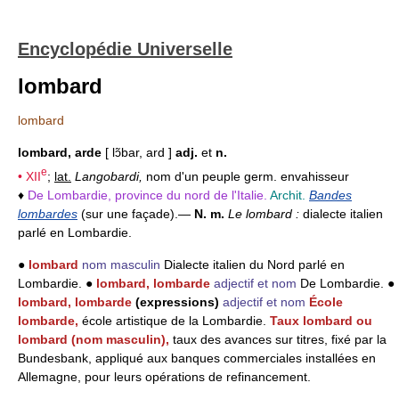
Encyclopédie Universelle
lombard
lombard
lombard, arde
[ lɔ̃bar, ard ]
adj.
et
n.
e
•
XII
;
lat.
Langobardi,
nom d'un peuple germ. envahisseur
♦
De Lombardie, province du nord de l'Italie.
Archit.
Bandes
lombardes
(sur une façade).
—
N. m.
Le lombard :
dialecte italien
parlé en Lombardie.
●
lombard
nom masculin
Dialecte italien du Nord parlé en
Lombardie. ●
lombard, lombarde
adjectif et nom
De Lombardie. ●
lombard, lombarde
(expressions)
adjectif et nom
École
lombarde,
école artistique de la Lombardie.
Taux lombard ou
lombard (nom masculin),
taux des avances sur titres, fixé par la
Bundesbank, appliqué aux banques commerciales installées en
Allemagne, pour leurs opérations de refinancement.