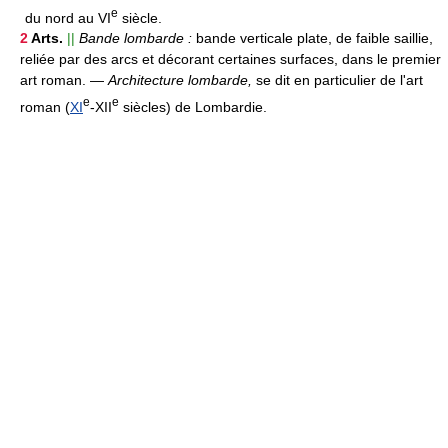
e
du nord au VI
siècle.
2
Arts.
||
Bande lombarde :
bande verticale plate, de faible saillie,
reliée par des arcs et décorant certaines surfaces, dans le premier
art roman.
—
Architecture lombarde,
se dit en particulier de l'art
e
e
roman (
XI
-XII
siècles) de Lombardie.