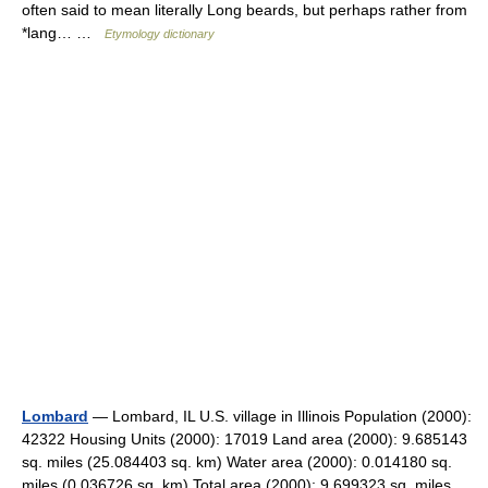
often said to mean literally Long beards, but perhaps rather from
*lang… …
Etymology dictionary
Lombard
— Lombard, IL U.S. village in Illinois Population (2000):
42322 Housing Units (2000): 17019 Land area (2000): 9.685143
sq. miles (25.084403 sq. km) Water area (2000): 0.014180 sq.
miles (0.036726 sq. km) Total area (2000): 9.699323 sq. miles…