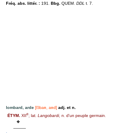
Fréq. abs. littér. :
191.
Bbg.
QUEM.
DDL
t. 7.
lombard, arde
[lɔ̃baʀ, aʀd]
adj. et n.
e
ÉTYM.
XII
; lat.
Langobardi,
n. d'un peuple germain.
❖
———