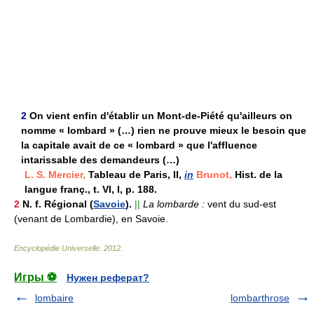
2
On vient enfin d'établir un Mont-de-Piété qu'ailleurs on
nomme « lombard » (…) rien ne prouve mieux le besoin que
la capitale avait de ce « lombard » que l'affluence
intarissable des demandeurs (…)
L. S. Mercier,
Tableau de Paris, II,
in
Brunot,
Hist. de la
langue franç., t. VI, I, p. 188.
2
N. f.
Régional (
Savoie
).
||
La lombarde :
vent du sud-est
(venant de Lombardie), en Savoie.
Encyclopédie Universelle
.
2012
.
Игры ⚽
Нужен реферат?
lombaire
lombarthrose